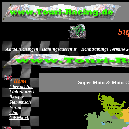
Su
Aktualisierungen
Haftungsausschus
Renntrainings Termine 
Home
Super-Moto & Moto-Cr
Über mich...
Link zu uns !
Rezepte
Stammtisch
Forum
Chat
Gästebuch