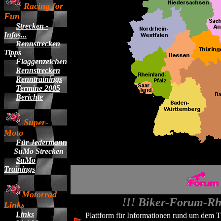
Racing for
Fun
Strecken -
Infos...
Rennstrecken
Tipps
Flaggenzeichen
Rennstrecken
Renntrainings
Termine 2005
Berichte
Super-
Moto
Für Jedermann
SuMo Strecken
SuMo
Trainings
Motorrad
!!! Biker-Forum-Rh
Links
Links
Plattform für Informationen rund um dem 