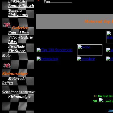
LinkMaster
Fun......................
Banner-Tausch
TopSeits
Link zu uns
Motorrad Top L
Galerien
Foto - Alben
Video - Galerie
Bikes
FireBlade
Klx Super-
Moto
Kleinanzeiger
Motorrad /
Reifen
Schnäppchenmarkt
>>
Du bist Bes
Kleinanzeiger
.
NR.
..auf 
mai